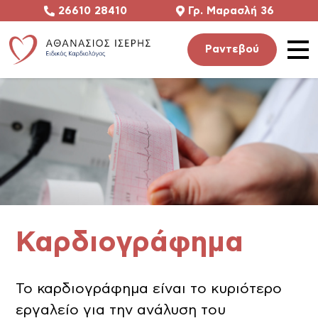
26610 28410
Γρ. Μαρασλή 36
Ραντεβού
Υπηρεσίες
Ο Ιατρός
Επικοινωνία
Καρδιογράφημα
Βρείτε μας
Το καρδιογράφημα είναι το κυριότερο
Έχετε κάπο
εργαλείο για την ανάλυση του