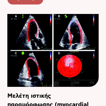
Μελέτη ιστικής
παραμόρφωσης (myocardial