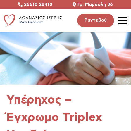
26610 28410
Γρ. Μαρασλή 36
Ραντεβού
Υπηρεσίες
Ο Ιατρός
Επικοινωνία
Υπέρηχος –
Βρείτε μας
Έγχρωμο Triplex
Έχετε κάπο